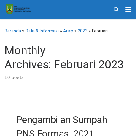
Skip to content
Search
Me
Beranda
»
Data & Informasi
»
Arsip
»
2023
»
Februari
Monthly
Archives:
Februari 2023
10 posts
Pengambilan Sumpah
PNS Formasi 2021