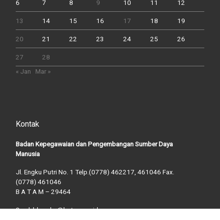
6
7
8
9
10
11
12
13
14
15
16
17
18
19
20
21
22
23
24
25
26
27
28
« Jan
Mar »
Kontak
Badan Kepegawaian dan Pengembangan Sumber Daya
Manusia
Jl. Engku Putri No. 1 Telp.(0778) 462217, 461046 Fax.
(0778) 461046
B A T A M – 29464
Surel: bkpsdm@batam.go.id