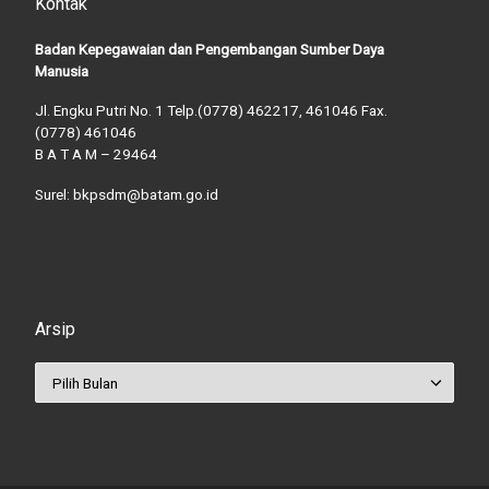
Kontak
Badan Kepegawaian dan Pengembangan Sumber Daya
Manusia
Jl. Engku Putri No. 1 Telp.(0778) 462217, 461046 Fax.
(0778) 461046
B A T A M – 29464
Surel: bkpsdm@batam.go.id
Arsip
Arsip