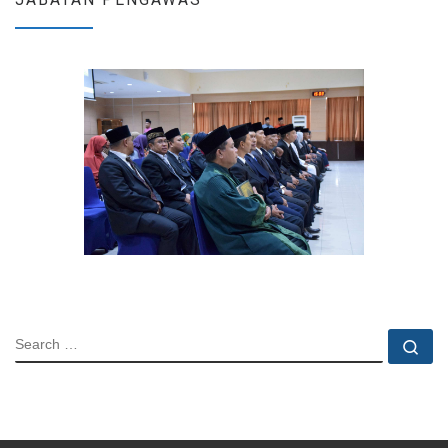
SEARCH
Se