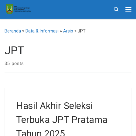
Skip to content
Search
Me
Beranda
»
Data & Informasi
»
Arsip
»
JPT
JPT
35 posts
Hasil Akhir Seleksi
Terbuka JPT Pratama
Tahun 2025