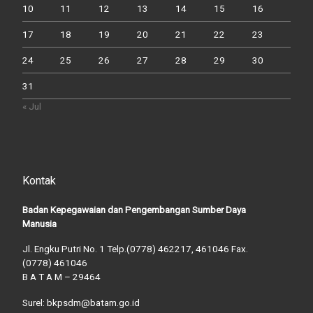
10
11
12
13
14
15
16
17
18
19
20
21
22
23
24
25
26
27
28
29
30
31
« Jul
Kontak
Badan Kepegawaian dan Pengembangan Sumber Daya
Manusia
Jl. Engku Putri No. 1 Telp.(0778) 462217, 461046 Fax.
(0778) 461046
B A T A M – 29464
Surel: bkpsdm@batam.go.id