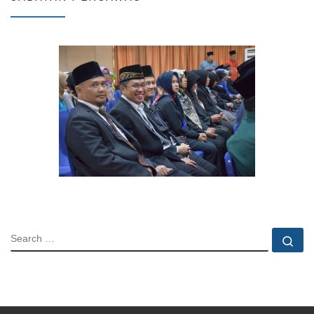
SEARCH
Se