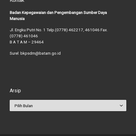
Kontak
Badan Kepegawaian dan Pengembangan Sumber Daya
Manusia
Jl. Engku Putri No. 1 Telp.(0778) 462217, 461046 Fax.
(0778) 461046
B A T A M – 29464
Surel: bkpsdm@batam.go.id
Arsip
Arsip