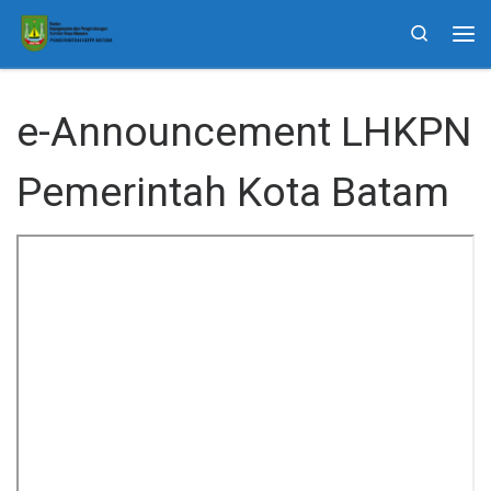
Skip to content
Search
Me
e-Announcement LHKPN
Pemerintah Kota Batam