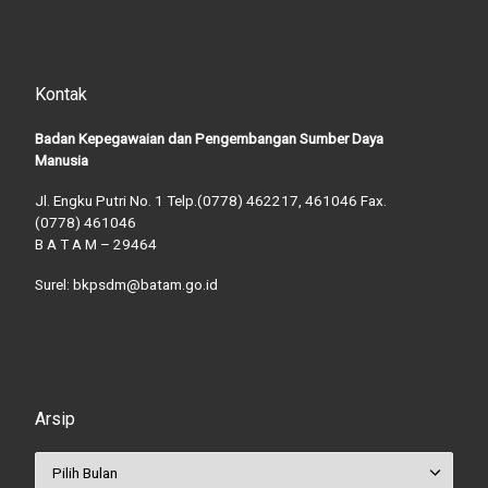
Kontak
Badan Kepegawaian dan Pengembangan Sumber Daya
Manusia
Jl. Engku Putri No. 1 Telp.(0778) 462217, 461046 Fax.
(0778) 461046
B A T A M – 29464
Surel: bkpsdm@batam.go.id
Arsip
Arsip