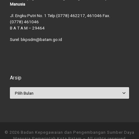
Manusia
Jl. Engku Putri No. 1 Telp.(0778) 462217, 461046 Fax.
(0778) 461046
B A T A M – 29464
Surel: bkpsdm@batam.go.id
Arsip
Arsip
© 2026
Badan Kepegawaian dan Pengembangan Sumber Daya
Manusia Pemerintah Kota Batam
– All rights reserved