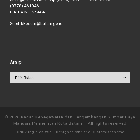
(0778) 461046
B A T A M – 29464
Surel: bkpsdm@batam.go.id
Arsip
Arsip
© 2026
Badan Kepegawaian dan Pengembangan Sumber Daya
Manusia Pemerintah Kota Batam
– All rights reserved
Didukung oleh
WP
– Designed with the
Customizr theme