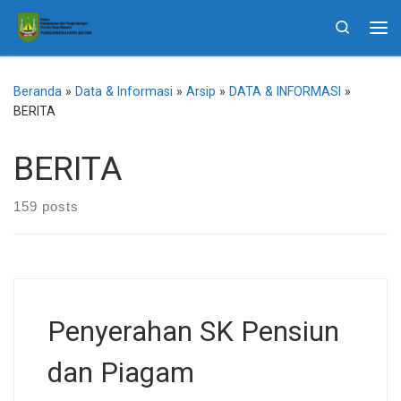
Skip to content
Search
Me
Beranda
»
Data & Informasi
»
Arsip
»
DATA & INFORMASI
»
BERITA
BERITA
159 posts
Penyerahan SK Pensiun
dan Piagam