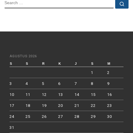
SEARCH
Se
AGUSTUS 2026
S
S
R
K
J
S
M
1
2
3
4
5
6
7
8
9
10
11
12
13
14
15
16
17
18
19
20
21
22
23
24
25
26
27
28
29
30
31