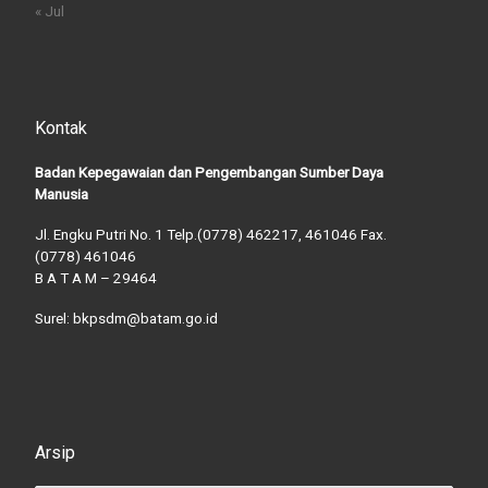
« Jul
Kontak
Badan Kepegawaian dan Pengembangan Sumber Daya
Manusia
Jl. Engku Putri No. 1 Telp.(0778) 462217, 461046 Fax.
(0778) 461046
B A T A M – 29464
Surel: bkpsdm@batam.go.id
Arsip