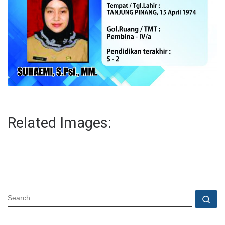
Related Images:
SEARCH
Se