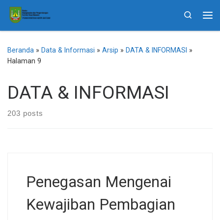
Skip to content
Search
Me
Beranda
»
Data & Informasi
»
Arsip
»
DATA & INFORMASI
»
Halaman 9
DATA & INFORMASI
203 posts
Penegasan Mengenai
Kewajiban Pembagian