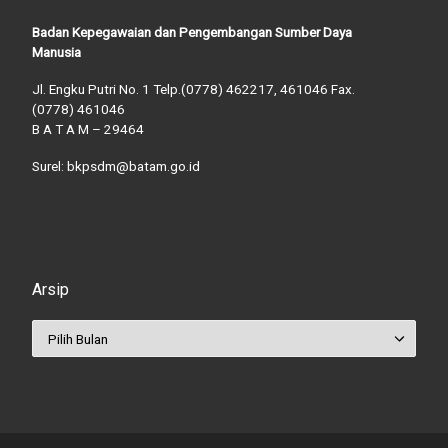
Badan Kepegawaian dan Pengembangan Sumber Daya
Manusia
Jl. Engku Putri No. 1 Telp.(0778) 462217, 461046 Fax.
(0778) 461046
B A T A M – 29464
Surel: bkpsdm@batam.go.id
Arsip
Arsip