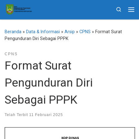
Skip to content
Search
Me
Beranda
»
Data & Informasi
»
Arsip
»
CPNS
»
Format Surat
Pengunduran Diri Sebagai PPPK
CPNS
Format Surat
Pengunduran Diri
Sebagai PPPK
Telah Terbit
11 Februari 2025