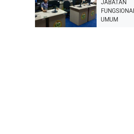
JABATAN
FUNGSIONA
UMUM
Kegiatan Pemet
Kompetensi Jab
Fungsional Umum
CAT dilaksanakan
s.d 8 Oktober 20
bertempat di UPT
Calon dan Penilai