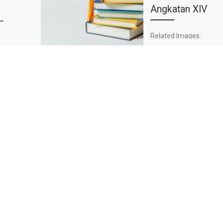
Angkatan XIV
L
Related Images:
aan
atan
 Berbasis
 pada 1
18
 Seleksi
an […]