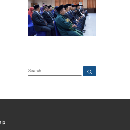
SEARCH
Search …
sip