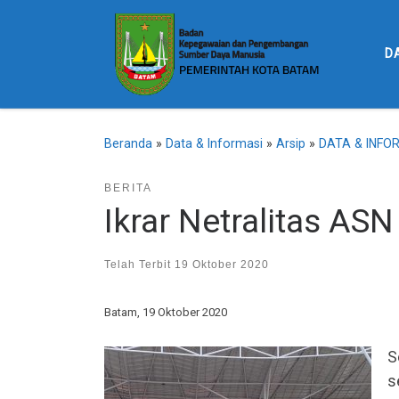
Skip to content
D
Beranda
»
Data & Informasi
»
Arsip
»
DATA & INFO
BERITA
Ikrar Netralitas ASN
Telah Terbit
19 Oktober 2020
Batam, 19 Oktober 2020
S
s