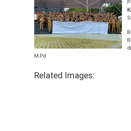
P
K
S
B
B
d
M.Pd
Related Images: