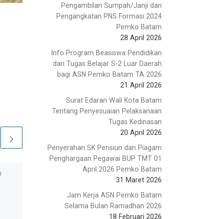
Pengambilan Sumpah/Janji dan
Pengangkatan PNS Formasi 2024
Pemko Batam
28 April 2026
Info Program Beasiswa Pendidikan
dan Tugas Belajar S-2 Luar Daerah
bagi ASN Pemko Batam TA 2026
21 April 2026
Surat Edaran Wali Kota Batam
Tentang Penyesuaian Pelaksanaan
Tugas Kedinasan
20 April 2026
Penyerahan SK Pensiun dan Piagam
Penghargaan Pegawai BUP TMT 01
April 2026 Pemko Batam
0
Telah Terbit
2 November
31 Maret 2026
2018
Edaran Kenaikan
Jam Kerja ASN Pemko Batam
Selama Bulan Ramadhan 2026
Pangkat 2019
18 Februari 2026