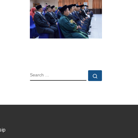
SEARCH
Search …
sip