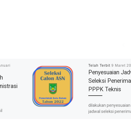
anuari
Telah Terbit
9 Maret 2
Penyesuaian Jad
ah
Seleksi Penerim
nistrasi
PPPK Teknis
s
dilakukan penyesuaian
il
jadwal seleksi peneri
PPPK Teknis Tahun 20
ngadaan
ntah