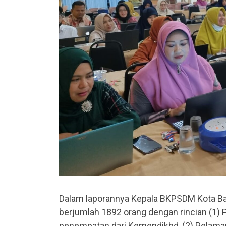
Dalam laporannya Kepala BKPSDM Kota Ba
berjumlah 1892 orang dengan rincian (1) 
penempatan dari Kemendikbd, (2) Pelamar P