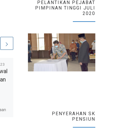
PELANTIKAN PEJABAT
PIMPINAN TINGGI JULI
2020
023
Telah Terbit
19 Januari
2023
wal
Pelaksanaan Seleksi
aan
Kompetensi Calon
PPPK Guru Pelamar
Umum (P4)
maan
PENYERAHAN SK
22
Sebanyak 812 Calon PPPK
PENSIUN
Guru bagi pelamar umum di