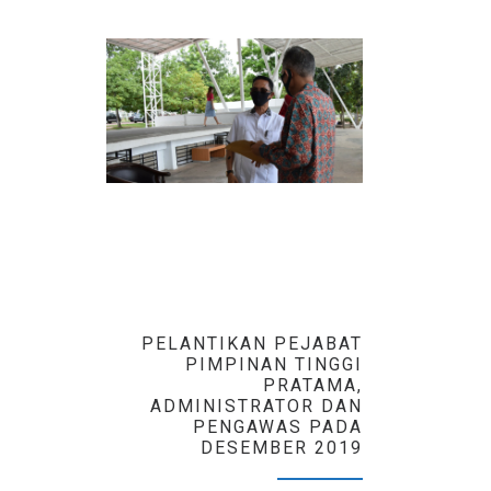
Lingkungan Pemerintah
Kota Batam melaksanakan
ujian seleksi kompetensi
dengan metode Computer
Assisted Test – Ujian
Nasional Berbasis
Komputer (CAT-UNBK).
PELANTIKAN PEJABAT
PIMPINAN TINGGI
PRATAMA,
ADMINISTRATOR DAN
PENGAWAS PADA
DESEMBER 2019