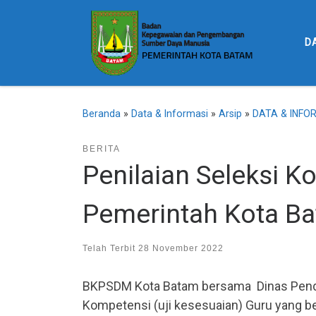
Skip to content
D
Beranda
»
Data & Informasi
»
Arsip
»
DATA & INFO
BERITA
Penilaian Seleksi K
Pemerintah Kota B
Telah Terbit
28 November 2022
BKPSDM Kota Batam bersama Dinas Pendi
Kompetensi (uji kesesuaian) Guru yang 