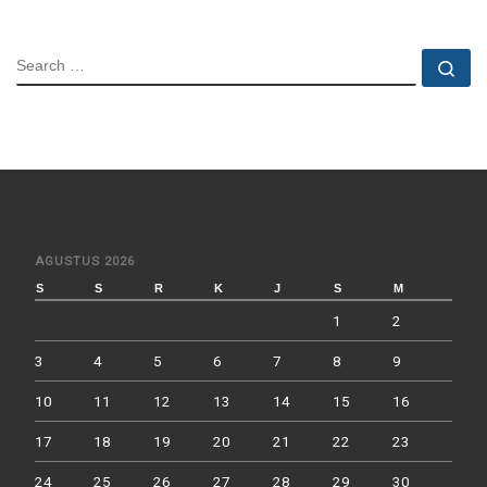
SEARCH
Se
AGUSTUS 2026
S
S
R
K
J
S
M
1
2
3
4
5
6
7
8
9
10
11
12
13
14
15
16
17
18
19
20
21
22
23
24
25
26
27
28
29
30