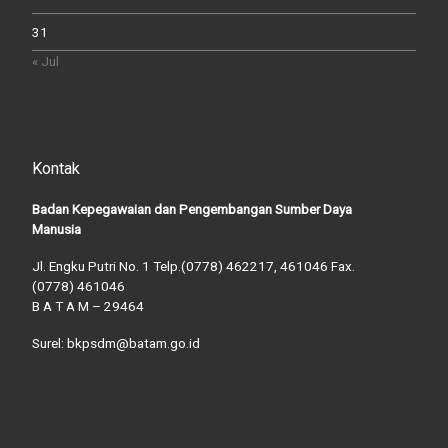
31
« Jul
Kontak
Badan Kepegawaian dan Pengembangan Sumber Daya
Manusia
Jl. Engku Putri No. 1 Telp.(0778) 462217, 461046 Fax.
(0778) 461046
B A T A M – 29464
Surel: bkpsdm@batam.go.id