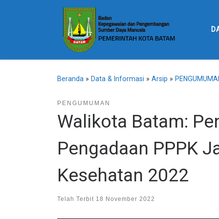
Skip to content
D
Beranda
»
Data & Informasi
»
Arsip
»
PENGUMUMA
PENGUMUMAN
Walikota Batam: Pe
Pengadaan PPPK Ja
Kesehatan 2022
Telah Terbit
18 November 2022