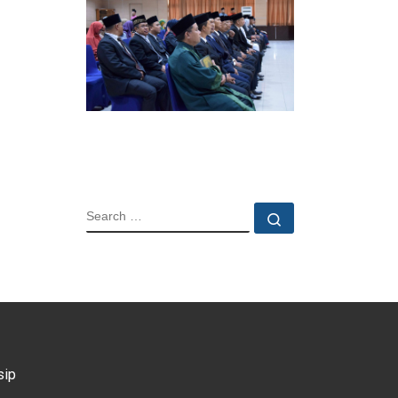
SEARCH
Search …
sip