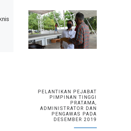
2023
Peserta Seleksi
knis
Kompetensi PPPK
Guru Pelamar Umum
Formasi Pemerintah
Kota Batam, Anda
Wajib Tahu!
Sesuai Kepmendikbudristek
Nomor 349/P/2022 , seleksi
calon PPPK untuk JF Guru
pelamar umum (formasi)
PELANTIKAN PEJABAT
tahun 2022 dilaksanakan
PIMPINAN TINGGI
dengan menggunakan CAT-
PRATAMA,
UNBK (sekarang
ADMINISTRATOR DAN
sebutannya […]
PENGAWAS PADA
DESEMBER 2019