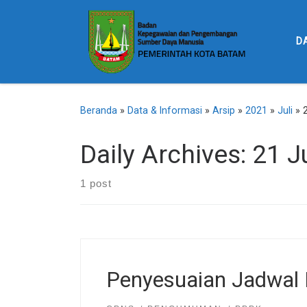
Skip to content
D
Beranda
»
Data & Informasi
»
Arsip
»
2021
»
Juli
»
Daily Archives:
21 J
1 post
Penyesuaian Jadwal