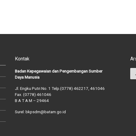
Kontak
Ar
Ar
Badan Kepegawaian dan Pengembangan Sumber
Daya Manusia
Jl. Engku Putri No. 1 Telp.(0778) 462217, 461046
Fax. (0778) 461046
B A T A M – 29464
Surel: bkpsdm@batam.go.id