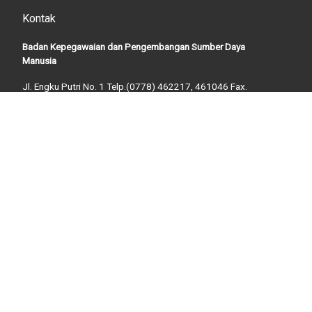
Kontak
Badan Kepegawaian dan Pengembangan Sumber Daya
Manusia
Jl. Engku Putri No. 1 Telp.(0778) 462217, 461046 Fax.
(0778) 461046
B A T A M – 29464
Surel: bkpsdm@batam.go.id
Arsip
Arsip