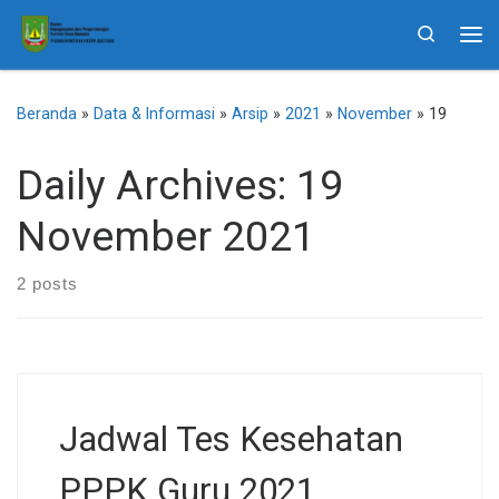
Skip to content
Search
Me
Beranda
»
Data & Informasi
»
Arsip
»
2021
»
November
»
19
Daily Archives:
19
November 2021
2 posts
Jadwal Tes Kesehatan
PPPK Guru 2021