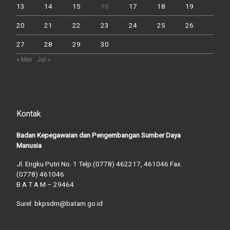
13
14
15
16
17
18
19
20
21
22
23
24
25
26
27
28
29
30
« Mei
Jul »
Kontak
Badan Kepegawaian dan Pengembangan Sumber Daya
Manusia
Jl. Engku Putri No. 1 Telp.(0778) 462217, 461046 Fax.
(0778) 461046
B A T A M – 29464
Surel: bkpsdm@batam.go.id