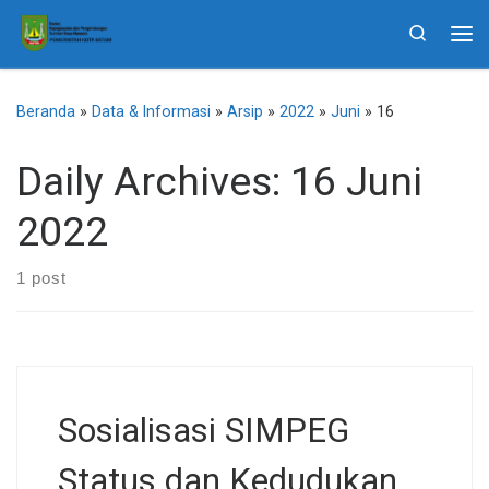
Skip to content
Search
Me
Beranda
»
Data & Informasi
»
Arsip
»
2022
»
Juni
»
16
Daily Archives:
16 Juni
2022
1 post
Sosialisasi SIMPEG
Status dan Kedudukan