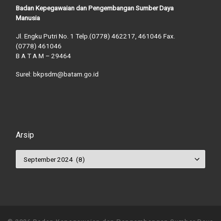
Badan Kepegawaian dan Pengembangan Sumber Daya
Manusia
Jl. Engku Putri No. 1 Telp.(0778) 462217, 461046 Fax.
(0778) 461046
B A T A M – 29464
Surel: bkpsdm@batam.go.id
Arsip
Arsip