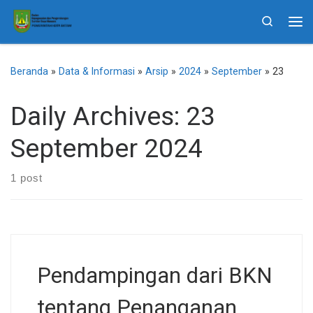
Skip to content
Search
Me
Beranda
»
Data & Informasi
»
Arsip
»
2024
»
September
»
23
Daily Archives:
23
September 2024
1 post
Pendampingan dari BKN
tentang Penanganan