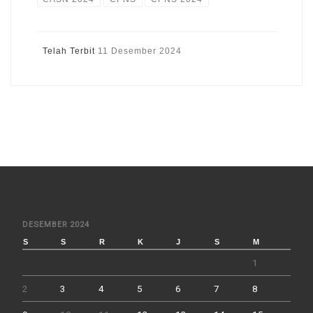
Telah Terbit
11 Desember 2024
DESEMBER 2024
S
S
R
K
J
S
M
1
2
3
4
5
6
7
8