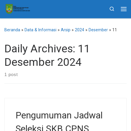
Skip to content
Search
Me
Beranda
»
Data & Informasi
»
Arsip
»
2024
»
Desember
»
11
Daily Archives:
11
Desember 2024
1 post
Pengumuman Jadwal
Seleksi SKB CPNS