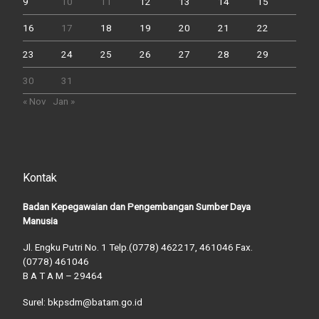
9
10
11
12
13
14
15
16
17
18
19
20
21
22
23
24
25
26
27
28
29
30
31
« Nov
Jan »
Kontak
Badan Kepegawaian dan Pengembangan Sumber Daya
Manusia
Jl. Engku Putri No. 1 Telp.(0778) 462217, 461046 Fax.
(0778) 461046
B A T A M – 29464
Surel: bkpsdm@batam.go.id