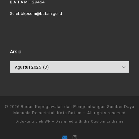
B A T A M – 29464
Surel: bkpsdm@batam.go.id
Arsip
Arsip
© 2026
Badan Kepegawaian dan Pengembangan Sumber Daya
Manusia Pemerintah Kota Batam
– All rights reserved
Didukung oleh
WP
– Designed with the
Customizr theme