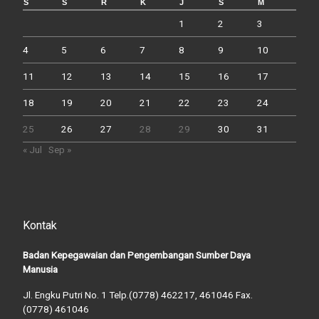
S
S
R
K
J
S
M
1
2
3
4
5
6
7
8
9
10
11
12
13
14
15
16
17
18
19
20
21
22
23
24
25
26
27
28
29
30
31
« Jul
Sep »
Kontak
Badan Kepegawaian dan Pengembangan Sumber Daya
Manusia
Jl. Engku Putri No. 1 Telp.(0778) 462217, 461046 Fax.
(0778) 461046