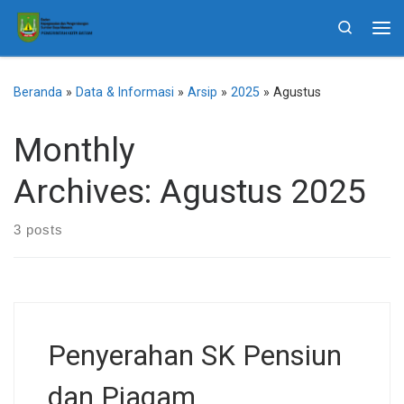
Skip to content
Search
Me
Beranda
»
Data & Informasi
»
Arsip
»
2025
»
Agustus
Monthly
Archives:
Agustus 2025
3 posts
Penyerahan SK Pensiun
dan Piagam