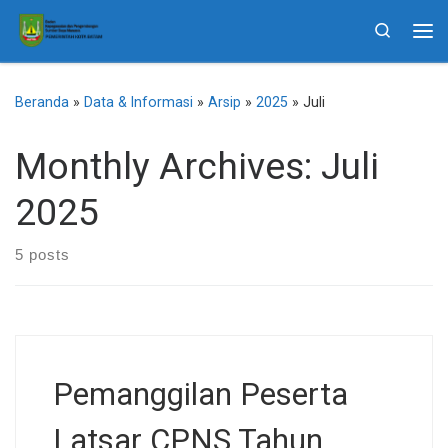
Skip to content
Search
Me
Beranda
»
Data & Informasi
»
Arsip
»
2025
»
Juli
Monthly Archives:
Juli
2025
5 posts
Pemanggilan Peserta
Latsar CPNS Tahun