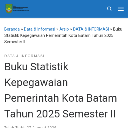
Skip to content
Search
Me
Beranda
»
Data & Informasi
»
Arsip
»
DATA & INFORMASI
»
Buku
Statistik Kepegawaian Pemerintah Kota Batam Tahun 2025
Semester II
DATA & INFORMASI
Buku Statistik
Kepegawaian
Pemerintah Kota Batam
Tahun 2025 Semester II
Telah Terbit
27 Januari 2026