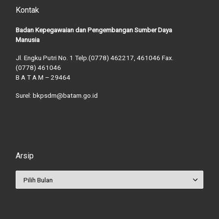
Kontak
Badan Kepegawaian dan Pengembangan Sumber Daya
Manusia
Jl. Engku Putri No. 1 Telp.(0778) 462217, 461046 Fax.
(0778) 461046
B A T A M – 29464
Surel: bkpsdm@batam.go.id
Arsip
Arsip