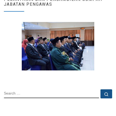
JABATAN PENGAWAS
SEARCH
Se