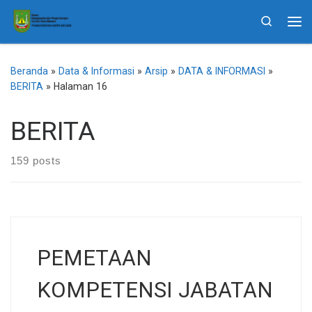
Skip to content
Search
Me
Beranda
»
Data & Informasi
»
Arsip
»
DATA & INFORMASI
»
BERITA
»
Halaman 16
BERITA
159 posts
PEMETAAN
KOMPETENSI JABATAN