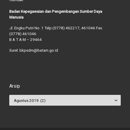
Badan Kepegawaian dan Pengembangan Sumber Daya
Manusia
Jl. Engku Putri No. 1 Telp.(0778) 462217, 461046 Fax.
(0778) 461046
B A T A M – 29464
Surel: bkpsdm@batam.go.id
Arsip
Arsip