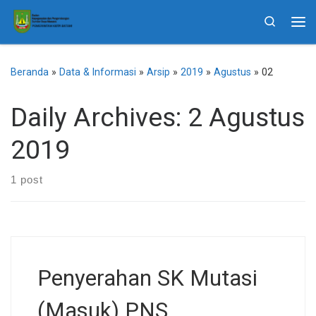
Skip to content
Search
Me
Beranda
»
Data & Informasi
»
Arsip
»
2019
»
Agustus
»
02
Daily Archives:
2 Agustus
2019
1 post
Penyerahan SK Mutasi
(Masuk) PNS