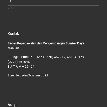
31
« Jul
Kontak
Badan Kepegawaian dan Pengembangan Sumber Daya
Manusia
Jl. Engku Putri No. 1 Telp.(0778) 462217, 461046 Fax.
(0778) 461046
B A T A M – 29464
Surel: bkpsdm@batam.go.id
Arsip