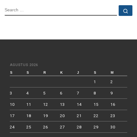
SEARCH
Se
AGUSTUS 2026
S
S
R
K
J
S
M
1
2
3
4
5
6
7
8
9
10
11
12
13
14
15
16
17
18
19
20
21
22
23
24
25
26
27
28
29
30