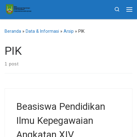
Skip to content
Search
Me
Beranda
»
Data & Informasi
»
Arsip
»
PIK
PIK
1 post
Beasiswa Pendidikan
Ilmu Kepegawaian
Angkatan XIV