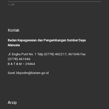
« Jul
Kontak
Badan Kepegawaian dan Pengembangan Sumber Daya
Manusia
Jl. Engku Putri No. 1 Telp.(0778) 462217, 461046 Fax.
(0778) 461046
B A T A M – 29464
Surel: bkpsdm@batam.go.id
Arsip